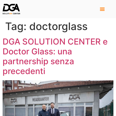
Tag:
doctorglass
DGA SOLUTION CENTER e
Doctor Glass: una
partnership senza
precedenti