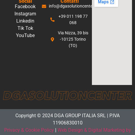
Social
Contatti
Facebook
info@dgasolutioncenter.it
Instagram
+39 011 198 77
Linkedin
068
Tik Tok
Via Nizza, 39 bis
YouTube
-10125 Torino
(TO)
Copyright © 2024 DGA GROUP ITALIA SRL | P.IVA
11906830010
Privacy & Cookie Policy
|
Web Design & Digital Marketing by