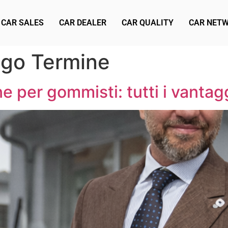
CAR SALES
CAR DEALER
CAR QUALITY
CAR NET
ngo Termine
 per gommisti: tutti i vanta